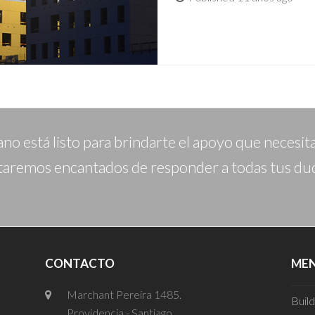
o está listo para brindarte el apoyo que necesita
taremos encantados de responder a todas tus du
CONTACTO
ME
Marchant Pereira 1485.
Buil
Providencia - Santiago