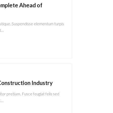
omplete Ahead of
istique. Suspendisse elementum turpis
at…
onstruction Industry
itor pretium. Fusce feugiat felis sed
t…