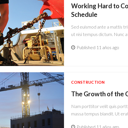
Working Hard to C
Schedule
Sed euismod ante a mattis tr
ut nisi tempus dictum. Nunc 
Published 11 años ago
CONSTRUCTION
The Growth of the C
Nam porttitor velit quis portt
massa tempus blandit. Ut era
Published 11 años ago