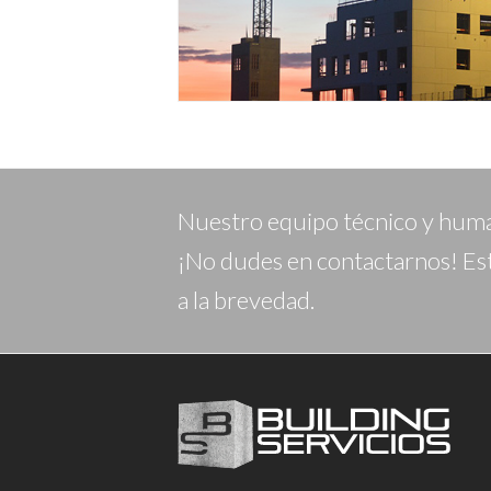
Nuestro equipo técnico y human
¡No dudes en contactarnos! Es
a la brevedad.