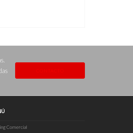
s.
das
CONTACTO
NÚ
ding Comercial