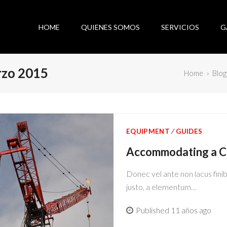
HOME
QUIENES SOMOS
SERVICIOS
G
rzo 2015
Home
»
Blog
EQUIPMENT
∕
GUIDES
Accommodating a Cr
Donec vel ante non lacus finibu
justo, a elementum…
Published 11 años ago