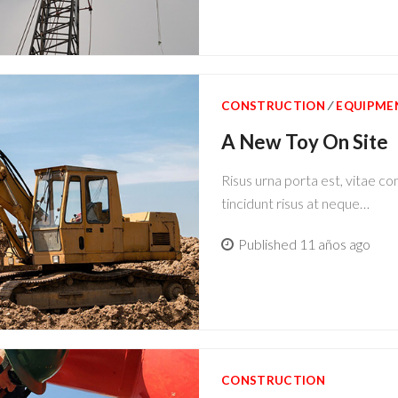
CONSTRUCTION
∕
EQUIPME
A New Toy On Site
Risus urna porta est, vitae co
tincidunt risus at neque…
Published 11 años ago
CONSTRUCTION