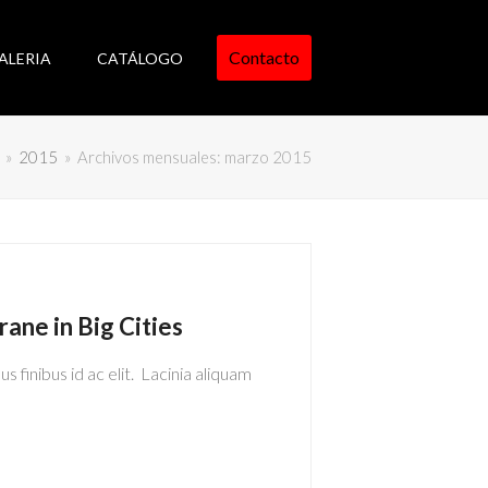
Contacto
ALERIA
CATÁLOGO
»
2015
»
Archivos mensuales: marzo 2015
ane in Big Cities
s finibus id ac elit. Lacinia aliquam