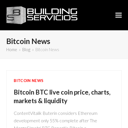
Bitcoin News
Home
»
Blog
»
Bitcoin News
BITCOIN NEWS
Bitcoin BTC live coin price, charts,
markets & liquidity
ContentVitalik Buterin considers Ethereum
development only 55% complete after The
MergeSimetri BTC ReportIs Bitcoin a…